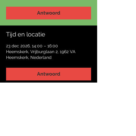
Antwoord
Tijd en locatie
23 dec 2026, 14:00 – 16:00
Heemskerk, Vrijburglaan 2, 1962 VA
Heemskerk, Nederland
Antwoord
Deel dit evenement